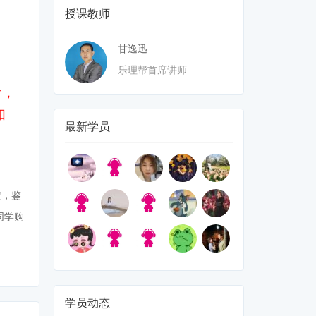
授课教师
甘逸迅
乐理帮首席讲师
阶，
和
最新学员
定，鉴
同学购
学员动态