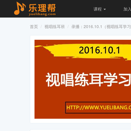
课程
加
首页
视唱练耳班
录播：2016.10.1（视唱练耳学