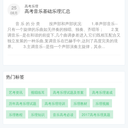
高考乐理
25
高考音乐基础乐理汇总
08月
音 乐 的 分 类 按声部和声部状况: 1.单声部音乐--
只有一个旋律的乐曲如无伴奏的独唱、独奏、齐唱等； 2.复
调音乐--是在和谐的前提下,几个曲调参差进入,它们既相互配合又
独立发展的一种乐曲,复调音乐在巴赫手中,达到了高度完美的境
界。 3.主调音乐--是指一个声部演奏主旋律，其余...
热门标签
艺考资讯
视唱练耳
高考乐理试题及答案
高考乐理速成
历年高考乐理试题
高考乐理培训
乐理教材
乐理视频
乐理教程
乐理知识
音乐高考必读
2017高考乐理真题