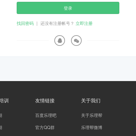
登录
找回密码
|
还没有注册帐号？
立即注册
培训
友情链接
关于我们
期
百度乐理吧
关于乐理帮
期
官方QQ群
乐理帮微博