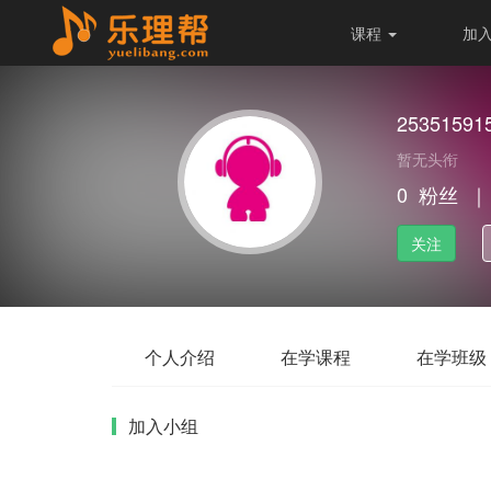
课程
加
25351591
暂无头衔
0
粉丝
｜
关注
个人介绍
在学课程
在学班级
加入小组