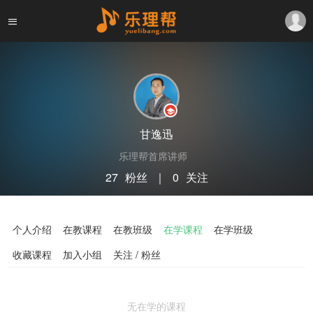
甘逸迅
乐理帮首席讲师
27
粉丝
｜
0
关注
关注
私信
个人介绍
在教课程
在教班级
在学课程
在学班级
收藏课程
加入小组
关注 / 粉丝
无在学的课程