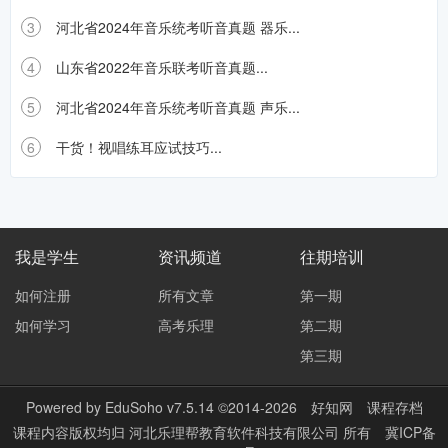
3
河北省2024年音乐统考听音真题 器乐...
4
山东省2022年音乐联考听音真题...
5
河北省2024年音乐统考听音真题 声乐...
6
干货！视唱练耳应试技巧...
我是学生
资讯频道
往期培训
如何注册
所有文章
第一期
如何学习
高考乐理
第二期
第三期
Powered by
EduSoho v7.5.14
©2014-2026
好知网
课程存档
课程内容版权均归
河北乐理帮教育软件科技有限公司
所有
冀ICP备